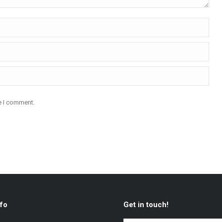
me I comment.
fo
Get in touch!